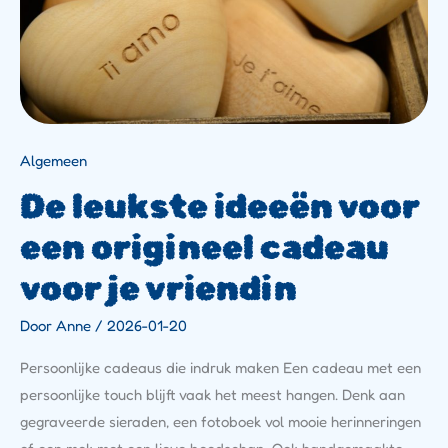
Je
Vriendin
Algemeen
De leukste ideeën voor
een origineel cadeau
voor je vriendin
Door
Anne
/
2026-01-20
Persoonlijke cadeaus die indruk maken Een cadeau met een
persoonlijke touch blijft vaak het meest hangen. Denk aan
gegraveerde sieraden, een fotoboek vol mooie herinneringen