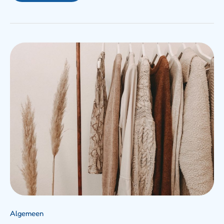
Winkelen
In
Emlichheim:
Dit
Moet
Je
Weten
Over
De
Kledingwinkels
Algemeen