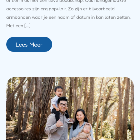
of een mok met een lieve boodschap. Ook handgemaakte
accessoires zijn erg populair. Zo zijn er bijvoorbeeld
armbanden waar je een naam of datum in kan laten zetten.
Met een […]
Lees Meer
Familie
Coppens
Bouwt
Een
Nieuw
Leven
Op
In
Zweden