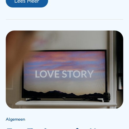
Lees Meer
Jan
Terlouw
Vindt
Opnieuw
De
Liefde:
Het
Bijzondere
Verhaal
Over
Zijn
Vriendin
Algemeen