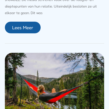
dieptepunten van hun relatie. Uiteindelijk besloten ze uit
elkaar te gaan. Dit was
Lees Meer
Bedrijvengids
Nederland:
Zo
Vind
Je
Snel
Het
Juiste
Bedrijf