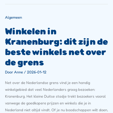
Winkelen
Algemeen
In
Kranenburg:
Winkelen in
Dit
Zijn
De
Kranenburg: dit zijn de
Beste
Winkels
beste winkels net over
Net
Over
de grens
De
Grens
Door
Anne
/
2026-01-12
Net over de Nederlandse grens vind je een handig
winkelgebied dat veel Nederlanders graag bezoeken:
Kranenburg. Het kleine Duitse stadje trekt bezoekers vooral
vanwege de goedkopere prijzen en winkels die je in
Nederland niet altijd vindt. Of je nu boodschappen wilt doen,