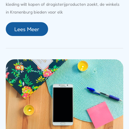
kleding wilt kopen of drogisterijproducten zoekt, de winkels
in Kranenburg bieden voor elk
Lees Meer
Telefoonnummer
Omgekeerd
Zoeken:
Zo
Vind
Je
Wie
Er
Belde