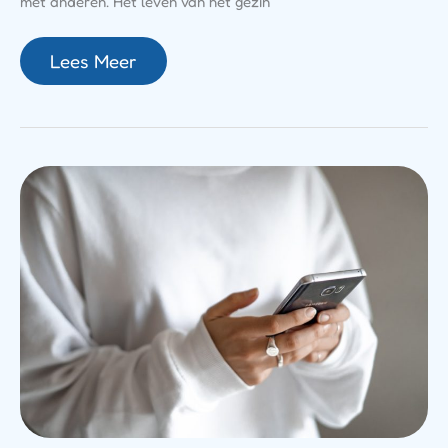
met anderen. Het leven van het gezin
Lees Meer
Een
Onbekend
Nummer
Omgekeerd
Zoeken:
Zo
Doe
Je
Dat