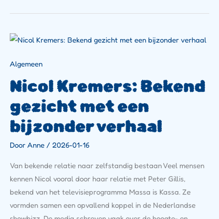
Nicol
Kremers:
Bekend
Gezicht
Algemeen
Met
Een
Nicol Kremers: Bekend
Bijzonder
Verhaal
gezicht met een
bijzonder verhaal
Door
Anne
/
2026-01-16
Van bekende relatie naar zelfstandig bestaan Veel mensen
kennen Nicol vooral door haar relatie met Peter Gillis,
bekend van het televisieprogramma Massa is Kassa. Ze
vormden samen een opvallend koppel in de Nederlandse
showbizz. De media schreven vaak over de hoogte- en