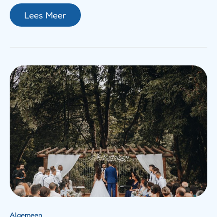
Lees Meer
Jennifer
Heylen
En
Haar
Liefdesleven:
Feiten
En
Weetjes
Algemeen