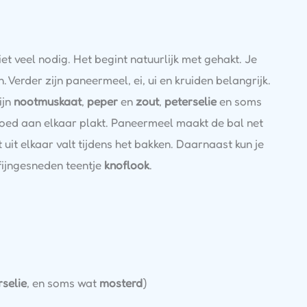
t veel nodig. Het begint natuurlijk met gehakt. Je
 Verder zijn paneermeel, ei, ui en kruiden belangrijk.
ijn
nootmuskaat
,
peper
en
zout
,
peterselie
en soms
 goed aan elkaar plakt. Paneermeel maakt de bal net
 uit elkaar valt tijdens het bakken. Daarnaast kun je
fijngesneden teentje
knoflook
.
rselie
, en soms wat
mosterd
)