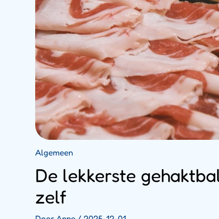
Algemeen
De lekkerste gehaktba
zelf
Door
Anne
/
2025-12-01