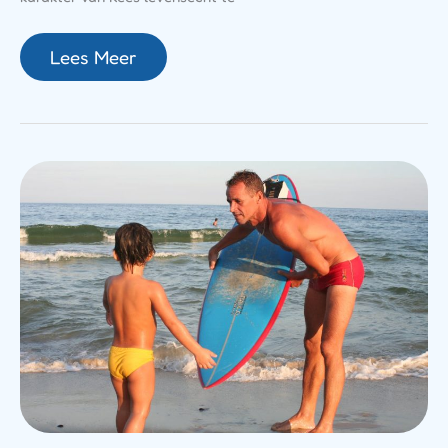
Lees Meer
Stoere
Vader
En
Zoon
Zwembroek:
Samen
Stralen
Op
Het
Strand