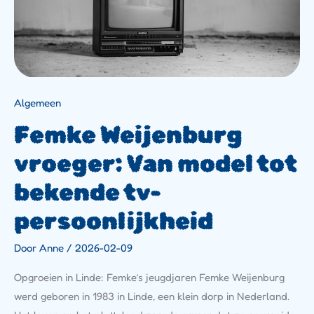
Algemeen
Femke Weijenburg
vroeger: Van model tot
bekende tv-
persoonlijkheid
Door
Anne
/
2026-02-09
Opgroeien in Linde: Femke’s jeugdjaren Femke Weijenburg
werd geboren in 1983 in Linde, een klein dorp in Nederland.