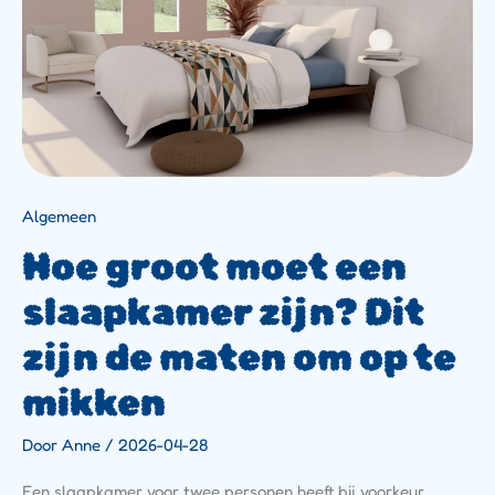
De
Maten
Om
Op
Te
Mikken
Algemeen
Hoe groot moet een
slaapkamer zijn? Dit
zijn de maten om op te
mikken
Door
Anne
/
2026-04-28
Een slaapkamer voor twee personen heeft bij voorkeur