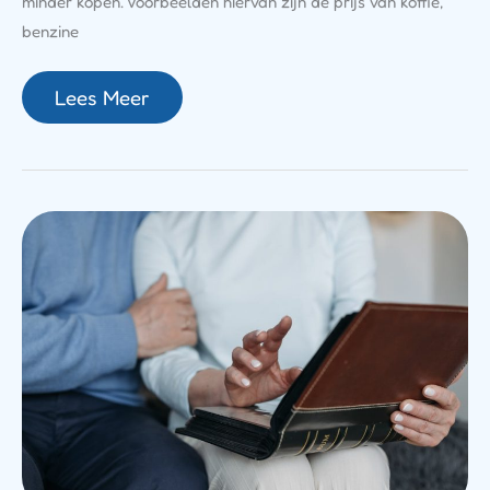
minder kopen. Voorbeelden hiervan zijn de prijs van koffie,
benzine
Lees Meer
Van
Argentijns
Meisje
Tot
Koningin:
Het
Verhaal
Van
Máxima
Vroeger