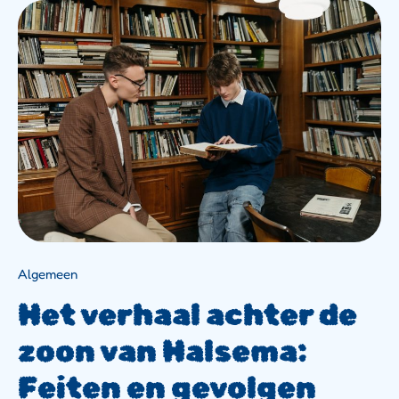
Het
Verhaal
Achter
De
Zoon
Van
Halsema:
Feiten
En
Gevolgen
Algemeen
Het verhaal achter de
zoon van Halsema:
Feiten en gevolgen