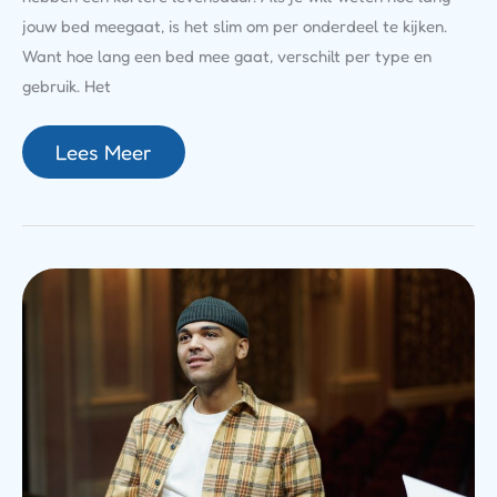
jouw bed meegaat, is het slim om per onderdeel te kijken.
Want hoe lang een bed mee gaat, verschilt per type en
gebruik. Het
Lees Meer
Het
Verhaal
Achter
De
Rol
Van
Zoon
Kees
In
Flodder