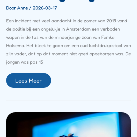
Door
Anne
/
2026-03-17
Een incident met veel aandacht In de zomer van 2019 vond
de politie bij een ongelukje in Amsterdam een verboden
wapen in de tas van de minderjarige zoon van Femke
Halsema. Het bleek te gaan om een oud luchtdrukpistool van
zijn vader, dat op dat moment niet goed opgeborgen was. De
jongen was pas 15
Lees Meer
Het
Opvallende
Leven
Van
Michella