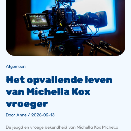
Kox
Vroeger
Algemeen
Het opvallende leven
van Michella Kox
vroeger
Door
Anne
/
2026-02-13
De jeugd en vroege bekendheid van Michella Kox Michella