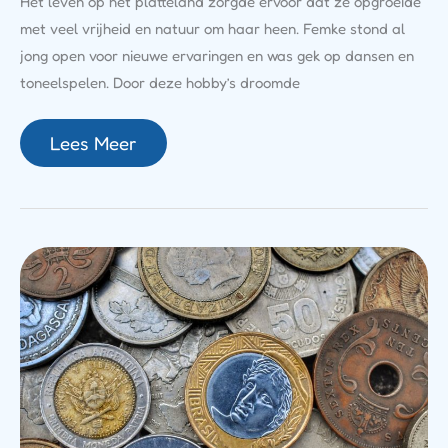
Het leven op het platteland zorgde ervoor dat ze opgroeide
met veel vrijheid en natuur om haar heen. Femke stond al
jong open voor nieuwe ervaringen en was gek op dansen en
toneelspelen. Door deze hobby’s droomde
Lees Meer
Wat
Is
Geld
Van
Vroeger
Nu
Waard?
Zo
Reken
Je
Het