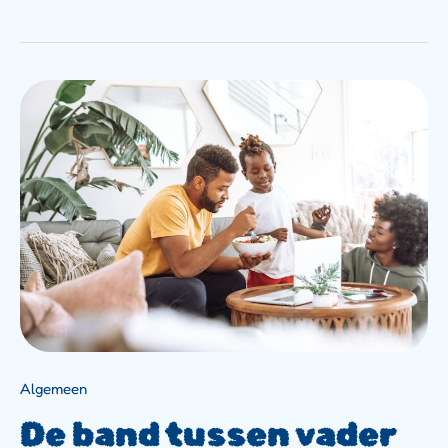
De
Band
Tussen
Vader
En
Zoon:
Waar
Herken
Je
Jezelf
In
Terug?
Algemeen
De band tussen vader