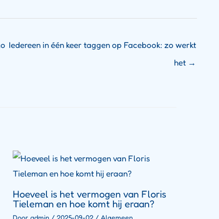
zo
Iedereen in één keer taggen op Facebook: zo werkt
het
→
Hoeveel is het vermogen van Floris
Tieleman en hoe komt hij eraan?
Door
admin
/
2025-09-02
/
Algemeen