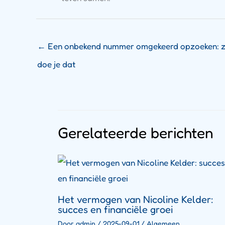
←
Een onbekend nummer omgekeerd opzoeken: 
doe je dat
Gerelateerde berichten
Het vermogen van Nicoline Kelder:
succes en financiële groei
Door
admin
/
2025-09-01
/
Algemeen