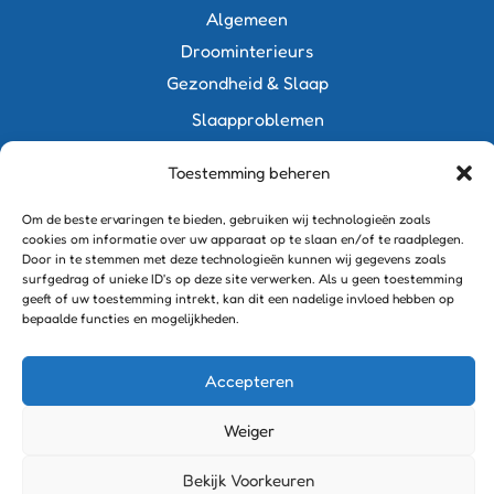
Algemeen
Droominterieurs
Gezondheid & Slaap
Slaapproblemen
Voeding & Slaap
Toestemming beheren
Slaapkamerinspiratie
Bedden
Om de beste ervaringen te bieden, gebruiken wij technologieën zoals
cookies om informatie over uw apparaat op te slaan en/of te raadplegen.
Kids slaapkamers
Door in te stemmen met deze technologieën kunnen wij gegevens zoals
surfgedrag of unieke ID's op deze site verwerken. Als u geen toestemming
Verlichting
geeft of uw toestemming intrekt, kan dit een nadelige invloed hebben op
bepaalde functies en mogelijkheden.
Accepteren
Copyright © 2026 Tijd om te dromen!
Weiger
Bekijk Voorkeuren