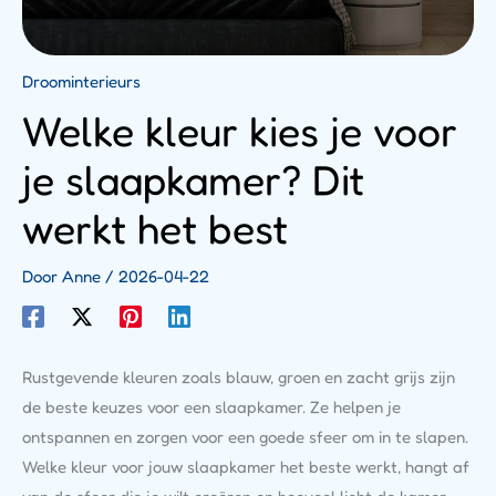
Droominterieurs
Welke kleur kies je voor
je slaapkamer? Dit
werkt het best
Door
Anne
/
2026-04-22
Rustgevende kleuren zoals blauw, groen en zacht grijs zijn
de beste keuzes voor een slaapkamer. Ze helpen je
ontspannen en zorgen voor een goede sfeer om in te slapen.
Welke kleur voor jouw slaapkamer het beste werkt, hangt af