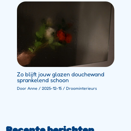
Zo blijft jouw glazen douchewand
sprankelend schoon
Door
Anne
/
2025-12-15
/
Droominterieurs
Recente berichten