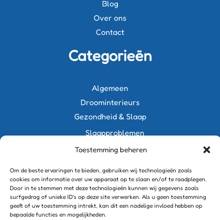
Blog
Over ons
Contact
Categorieën
Algemeen
Droominterieurs
Gezondheid & Slaap
Slaapproblemen
Voeding & Slaap
Toestemming beheren
Slaapkamerinspiratie
Om de beste ervaringen te bieden, gebruiken wij technologieën zoals
Bedden
cookies om informatie over uw apparaat op te slaan en/of te raadplegen.
Door in te stemmen met deze technologieën kunnen wij gegevens zoals
Kids slaapkamers
surfgedrag of unieke ID's op deze site verwerken. Als u geen toestemming
Verlichting
geeft of uw toestemming intrekt, kan dit een nadelige invloed hebben op
bepaalde functies en mogelijkheden.